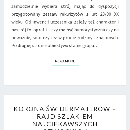
samodzielnie wybiera strój mając do dyspozycji
przygotowany zestaw rekwizytów z lat 20/30 XX
wieku. Od inwencji uczestnika zależy też charakter i
nastrój fotografii – czy ma być humorystyczna czy na
poważnie, solo czy też w gronie rodziny i znajomych.
Po drugiej stronie obiektywu stanie grupa…
READ MORE
READ MORE
KORONA
KORONA ŚWIDERMAJERÓW –
ŚWIDERMAJERÓW
RAJD SZLAKIEM
–
NAJCIEKAWSZYCH
RAJD