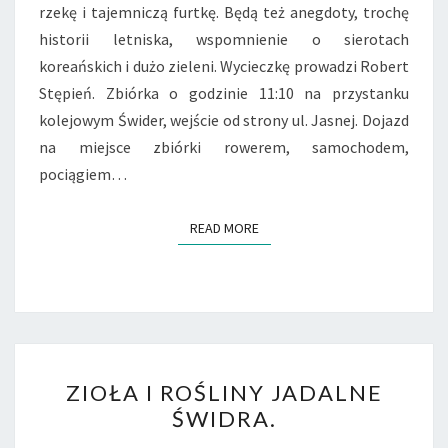
rzekę i tajemniczą furtkę. Będą też anegdoty, trochę
historii letniska, wspomnienie o sierotach
koreańskich i dużo zieleni. Wycieczkę prowadzi Robert
Stępień. Zbiórka o godzinie 11:10 na przystanku
kolejowym Świder, wejście od strony ul. Jasnej. Dojazd
na miejsce zbiórki rowerem, samochodem,
pociągiem…
READ MORE
READ MORE
ZIOŁA
ZIOŁA I ROŚLINY JADALNE
I
ŚWIDRA.
ROŚLINY