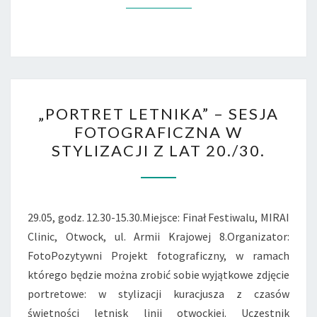
„PORTRET
„PORTRET LETNIKA” – SESJA
LETNIKA”
FOTOGRAFICZNA W
–
STYLIZACJI Z LAT 20./30.
SESJA
FOTOGRAFICZNA
W
STYLIZACJI
29.05, godz. 12.30-15.30.Miejsce: Finał Festiwalu, MIRAI
Z
Clinic, Otwock, ul. Armii Krajowej 8.Organizator:
LAT
FotoPozytywni Projekt fotograficzny, w ramach
20./30.
którego będzie można zrobić sobie wyjątkowe zdjęcie
portretowe: w stylizacji kuracjusza z czasów
świetności letnisk linii otwockiej. Uczestnik