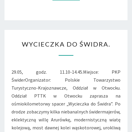
WYCIECZKA
WYCIECZKA DO ŚWIDRA.
DO
ŚWIDRA.
29.05, godz. 11.10-14.45.Miejsce: PKP
ŚwiderOrganizator: Polskie Towarzystwo
Turystyczno-Krajoznawcze, Oddział w Otwocku.
Oddział PTTK w Otwocku zaprasza na
ośmiokilometorwy spacer „Wycieczka do Świdra”. Po
drodze zobaczymy kilka niebanalnych świdermajerów,
eklektyczną willę Arurówkę, modernistyczną wiatę
kolejową, most dawnej kolei wąskotorowej, urokliwą