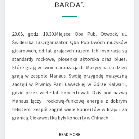
BARDA”.
„ZGON
BARDA”.
20.05, godz. 19.30.Miejsce: Qba Pub, Otwock, ul.
Świderska 13.Organizator: Qba Pub Dwóch muzyków
gitarowych, od lat grających razem. Ich inspiracją są
standardy rockowe, piosenka aktorska oraz blues,
które grają w swoich aranżacjach. Muzycy na co dzień
grają w zespole Manaus. Swoją przygodę muzyczną
zaczęli w Piwnicy Pani Ławeckiej w Górze Kalwarii,
gdzie przez wiele lat koncertowali. Dziś pod nazwą
Manaus łączy rockową-funkową energie z dobrym
tekstem. Zespół zagrał wiele koncertów w kraju i za
granicą. Ciekawostką były koncerty w Chinach…
READ MORE
READ MORE