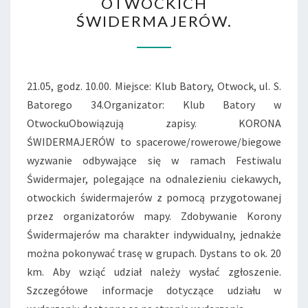
OTWOCKICH
SZLAKIEM
ŚWIDERMAJERÓW.
NAJCIEKAWSZYCH
OTWOCKICH
ŚWIDERMAJERÓW.
21.05, godz. 10.00. Miejsce: Klub Batory, Otwock, ul. S.
Batorego 34.Organizator: Klub Batory w
OtwockuObowiązują zapisy. KORONA
ŚWIDERMAJERÓW to spacerowe/rowerowe/biegowe
wyzwanie odbywające się w ramach Festiwalu
Świdermajer, polegające na odnalezieniu ciekawych,
otwockich świdermajerów z pomocą przygotowanej
przez organizatorów mapy. Zdobywanie Korony
Świdermajerów ma charakter indywidualny, jednakże
można pokonywać trasę w grupach. Dystans to ok. 20
km. Aby wziąć udział należy wysłać zgłoszenie.
Szczegółowe informacje dotyczące udziału w