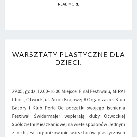
READ MORE
READ MORE
WARSZTATY
WARSZTATY PLASTYCZNE DLA
PLASTYCZNE
DZIECI.
DLA
DZIECI.
29.05, godz. 12.00-16.00.Miejsce: Finał Festiwalu, MIRAI
Clinic, Otwock, ul. Armii Krajowej 8.Organizator: Klub
Batory i Klub Perła Od początki swojego istnienia
Festiwal Świdermajer wspierają kluby Otwockiej
Spółdzielni Mieszkaniowej na wiele sposobów. Jednym
z nich jest organizowanie warsztatów plastycznych