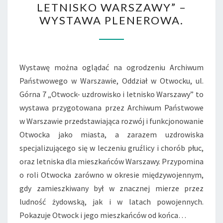
LETNISKO WARSZAWY” –
I
WYSTAWA PLENEROWA.
LETNISKO
WARSZAWY”
–
WYSTAWA
Wystawę można oglądać na ogrodzeniu Archiwum
PLENEROWA.
Państwowego w Warszawie, Oddział w Otwocku, ul.
Górna 7 „Otwock- uzdrowisko i letnisko Warszawy” to
wystawa przygotowana przez Archiwum Państwowe
w Warszawie przedstawiająca rozwój i funkcjonowanie
Otwocka jako miasta, a zarazem uzdrowiska
specjalizującego się w leczeniu gruźlicy i chorób płuc,
oraz letniska dla mieszkańców Warszawy. Przypomina
o roli Otwocka zarówno w okresie międzywojennym,
gdy zamieszkiwany był w znacznej mierze przez
ludność żydowską, jak i w latach powojennych.
Pokazuje Otwock i jego mieszkańców od końca…