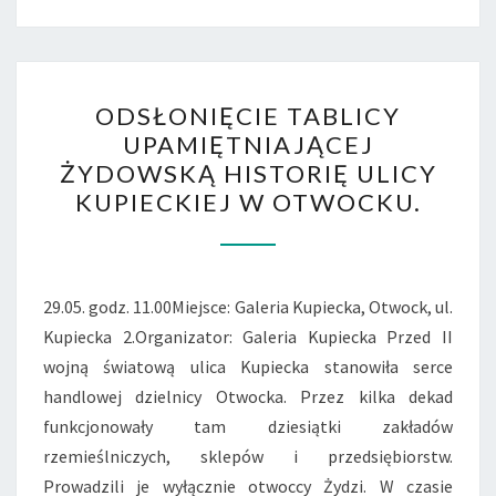
ODSŁONIĘCIE
ODSŁONIĘCIE TABLICY
TABLICY
UPAMIĘTNIAJĄCEJ
UPAMIĘTNIAJĄCEJ
ŻYDOWSKĄ HISTORIĘ ULICY
ŻYDOWSKĄ
KUPIECKIEJ W OTWOCKU.
HISTORIĘ
ULICY
KUPIECKIEJ
W
29.05. godz. 11.00Miejsce: Galeria Kupiecka, Otwock, ul.
OTWOCKU.
Kupiecka 2.Organizator: Galeria Kupiecka Przed II
wojną światową ulica Kupiecka stanowiła serce
handlowej dzielnicy Otwocka. Przez kilka dekad
funkcjonowały tam dziesiątki zakładów
rzemieślniczych, sklepów i przedsiębiorstw.
Prowadzili je wyłącznie otwoccy Żydzi. W czasie