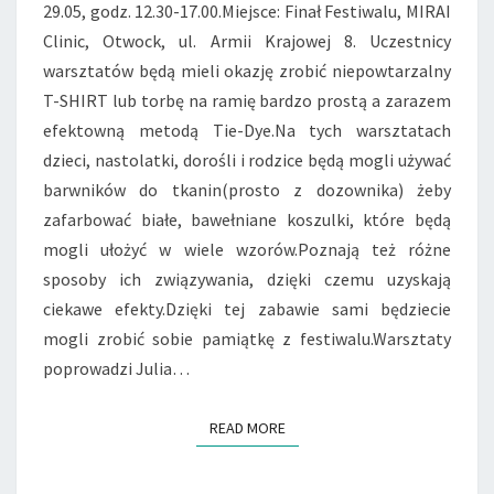
–
29.05, godz. 12.30-17.00.Miejsce: Finał Festiwalu, MIRAI
WARSZTATY
Clinic, Otwock, ul. Armii Krajowej 8. Uczestnicy
RODZINNE.
warsztatów będą mieli okazję zrobić niepowtarzalny
T-SHIRT lub torbę na ramię bardzo prostą a zarazem
efektowną metodą Tie-Dye.Na tych warsztatach
dzieci, nastolatki, dorośli i rodzice będą mogli używać
barwników do tkanin(prosto z dozownika) żeby
zafarbować białe, bawełniane koszulki, które będą
mogli ułożyć w wiele wzorów.Poznają też różne
sposoby ich związywania, dzięki czemu uzyskają
ciekawe efekty.Dzięki tej zabawie sami będziecie
mogli zrobić sobie pamiątkę z festiwalu.Warsztaty
poprowadzi Julia…
READ MORE
READ MORE