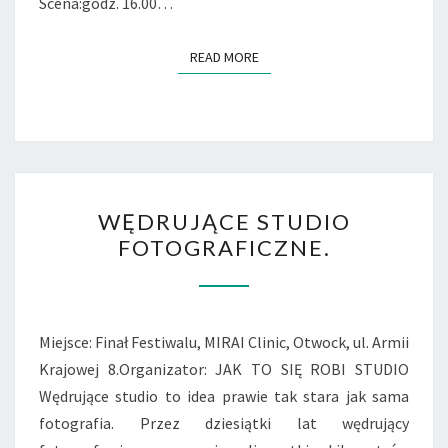
Scena:godz. 16.00…
READ MORE
READ MORE
WĘDRUJĄCE
WĘDRUJĄCE STUDIO
STUDIO
FOTOGRAFICZNE.
FOTOGRAFICZNE.
Miejsce: Finał Festiwalu, MIRAI Clinic, Otwock, ul. Armii
Krajowej 8.Organizator: JAK TO SIĘ ROBI STUDIO
Wędrujące studio to idea prawie tak stara jak sama
fotografia. Przez dziesiątki lat wędrujący