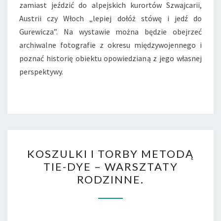
zamiast jeździć do alpejskich kurortów Szwajcarii,
Austrii czy Włoch „lepiej dołóż stówę i jedź do
Gurewicza”. Na wystawie można będzie obejrzeć
archiwalne fotografie z okresu międzywojennego i
poznać historię obiektu opowiedzianą z jego własnej
perspektywy.
KOSZULKI
KOSZULKI I TORBY METODĄ
I
TIE-DYE – WARSZTATY
TORBY
RODZINNE.
METODĄ
TIE-
DYE