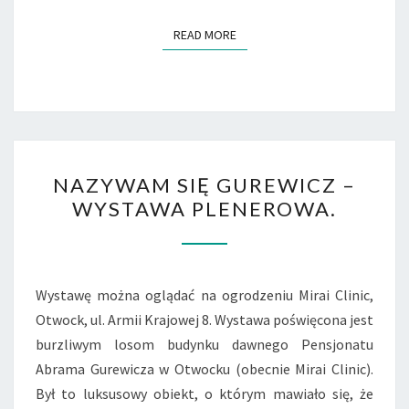
READ MORE
READ MORE
NAZYWAM
NAZYWAM SIĘ GUREWICZ –
SIĘ
WYSTAWA PLENEROWA.
GUREWICZ
–
WYSTAWA
PLENEROWA.
Wystawę można oglądać na ogrodzeniu Mirai Clinic,
Otwock, ul. Armii Krajowej 8. Wystawa poświęcona jest
burzliwym losom budynku dawnego Pensjonatu
Abrama Gurewicza w Otwocku (obecnie Mirai Clinic).
Był to luksusowy obiekt, o którym mawiało się, że