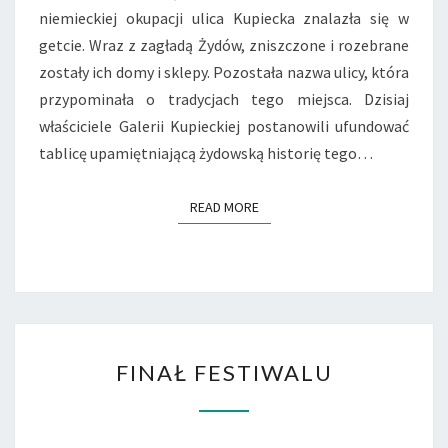
niemieckiej okupacji ulica Kupiecka znalazła się w
getcie. Wraz z zagładą Żydów, zniszczone i rozebrane
zostały ich domy i sklepy. Pozostała nazwa ulicy, która
przypominała o tradycjach tego miejsca. Dzisiaj
właściciele Galerii Kupieckiej postanowili ufundować
tablicę upamiętniającą żydowską historię tego…
READ MORE
READ MORE
FINAŁ
FINAŁ FESTIWALU
FESTIWALU