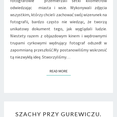
fotografowie przemierzali setki kilometrów
odwiedzając miasta i wsie. Wykonywali zdjęcia
wszystkim, którzy chcieli zachować swój wizerunek na
fotografii, bardzo często nie wiedząc, że tworzą
unikatowy dokument tego, jak wyglądali ludzie.
Niestety razem z objazdowym kinem i wędrownymi
trupami cyrkowymi wędrujący fotograf odszedł w
zapomnianą przeszłość.My postanowiliśmy wskrzesić
tą niezwykłą ideę. Stworzyliśmy…
READ MORE
READ MORE
SZACHY
SZACHY PRZY GUREWICZU.
PRZY