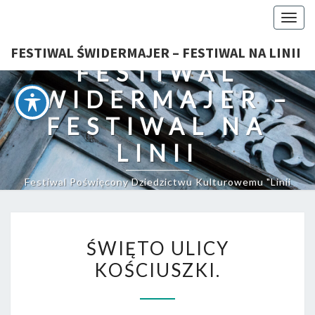
Togg
navig
FESTIWAL ŚWIDERMAJER – FESTIWAL NA LINII
FESTIWAL
ŚWIDERMAJER –
FESTIWAL NA
LINII
Festiwal Poświęcony Dziedzictwu Kulturowemu "Linii
Otwockiej"
ŚWIĘTO
ŚWIĘTO ULICY
ULICY
KOŚCIUSZKI.
KOŚCIUSZKI.