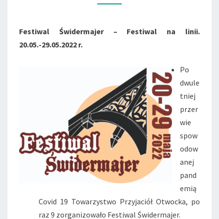
NA
LINII
Festiwal Świdermajer – Festiwal na linii.
20.05.-29.05.2022 r.
Po
dwule
tniej
przer
wie
spow
odow
anej
pand
emią
Covid 19 Towarzystwo Przyjaciół Otwocka, po
raz 9 zorganizowało Festiwal Świdermajer.