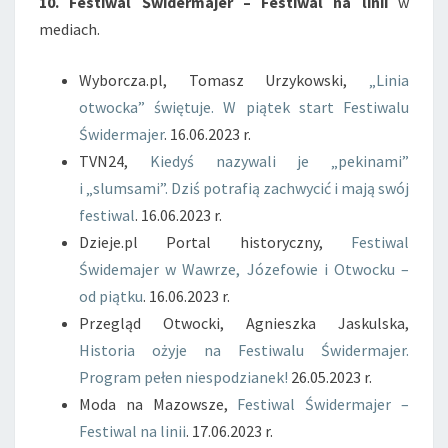
10. Festiwal Świdermajer – Festiwal na linii
w
mediach.
Wyborcza.pl, Tomasz Urzykowski,
„Linia
otwocka” świętuje. W piątek start Festiwalu
Świdermajer
. 16.06.2023 r.
TVN24,
Kiedyś nazywali je „pekinami”
i „slumsami”. Dziś potrafią zachwycić i mają swój
festiwal
. 16.06.2023 r.
Dzieje.pl Portal historyczny,
Festiwal
Świdemajer w Wawrze, Józefowie i Otwocku –
od piątku
. 16.06.2023 r.
Przegląd Otwocki, Agnieszka Jaskulska,
Historia ożyje na Festiwalu Świdermajer.
Program pełen niespodzianek!
26.05.2023 r.
Moda na Mazowsze,
Festiwal Świdermajer –
Festiwal na linii
. 17.06.2023 r.