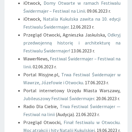
iOtwock,
Domy Otwarte w ramach Festiwalu
Świdermajer – Festiwal na Linii
. 09.06.2023 r.
iOtwock,
Natalia Kukulska zawita na 10. edycji
Festiwalu Świdermajer
. 12.06.2023 r.
Przegląd Otwocki, Agnieszka Jaskulska,
Odkryj
przedwojenną historię i architekturę na
Festiwalu Świdermajer!
13.06.2023 r.
WawerNews,
Festiwal Świdermajer – Festiwal na
linii
. 02.06.2023 r.
Portal Misyjne.pl,
Trwa Festiwal Świdemajer w
Wawrze, Józefowie i Otwocku
. 17.06.2023 r.
Portal internetowy Urzędu Miasta Warszawy,
Jubileuszowy Festiwal Świdermajer
. 20.06.2023 r.
Radio Dla Ciebie,
Trwa Festiwal Świdermajer —
Festiwal na linii
(Audycja). 21.06.2023 r.
Przegląd Otwocki,
Finał festiwalu w Otwocku.
Moc atrakcji i hity Natalii Kukulskiej
. 19.06.2023 r.