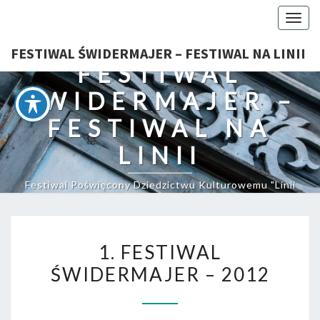
Togg
navig
FESTIWAL ŚWIDERMAJER – FESTIWAL NA LINII
FESTIWAL
ŚWIDERMAJER –
FESTIWAL NA
LINII
Festiwal Poświęcony Dziedzictwu Kulturowemu "Linii
Otwockiej"
1.
1. FESTIWAL
FESTIWAL
ŚWIDERMAJER – 2012
ŚWIDERMAJER
–
2012