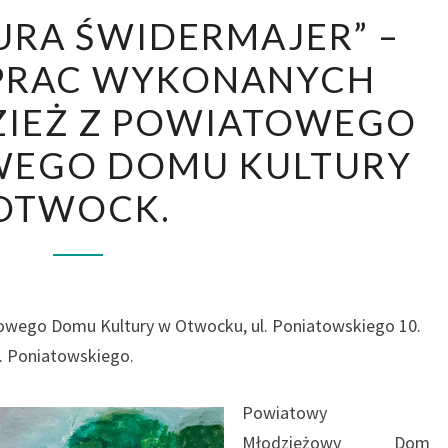
„ARCHITEKTURA
URA ŚWIDERMAJER” –
ŚWIDERMAJER”
PRAC WYKONANYCH
–
WYSTAWA
ZIEŻ Z POWIATOWEGO
PRAC
WEGO DOMU KULTURY
WYKONANYCH
PRZEZ
OTWOCK.
MŁODZIEŻ
Z
POWIATOWEGO
MŁODZIEŻOWEGO
wego Domu Kultury w Otwocku, ul. Poniatowskiego 10.
DOMU
. Poniatowskiego.
KULTURY
OTWOCK.
Powiatowy
Młodzieżowy Dom