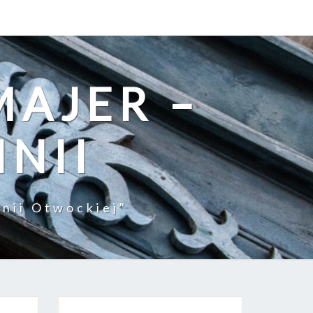
MAJER –
INII
nii Otwockiej"