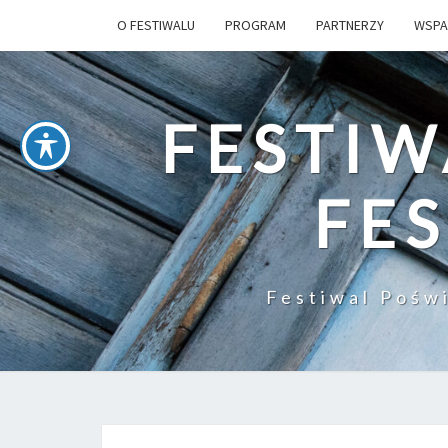
O FESTIWALU
PROGRAM
PARTNERZY
WSPA
FESTIW
FES
Festiwal Pośw