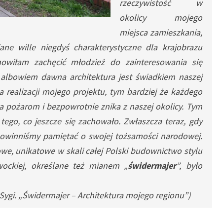
rzeczywistość w
okolicy mojego
miejsca zamieszkania,
ane wille niegdyś charakterystyczne dla krajobrazu
nowiłam zachęcić młodzież do zainteresowania się
 albowiem dawna architektura jest świadkiem naszej
 na realizacji mojego projektu, tym bardziej że każdego
a pożarom i bezpowrotnie znika z naszej okolicy. Tym
 tego, co jeszcze się zachowało. Zwłaszcza teraz, gdy
 powinniśmy pamiętać o swojej tożsamości narodowej.
e, unikatowe w skali całej Polski budownictwo stylu
twockiej, określane też mianem „
świdermajer
”, było
Sygi. „Świdermajer – Architektura mojego regionu”)