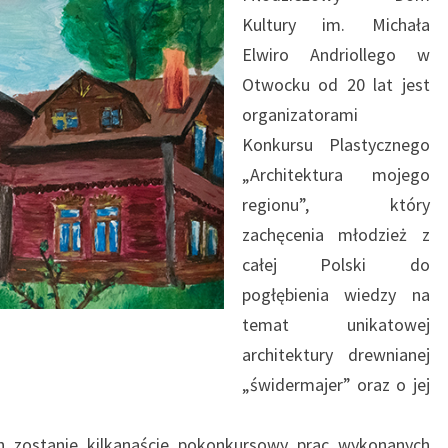
Kultury im. Michała
Elwiro Andriollego w
Otwocku od 20 lat jest
organizatorami
Konkursu Plastycznego
„Architektura mojego
regionu”, który
zachęcenia młodzież z
całej Polski do
pogłębienia wiedzy na
temat unikatowej
architektury drewnianej
„świdermajer” oraz o jej
h zostanie kilkanaście pokonkursowy prac wykonanych