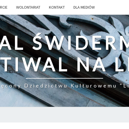
RCIE
WOLONTARIAT
KONTAKT
DLA MEDIÓW
AL ŚWIDER
TIWAL NA L
ięcony Dziedzictwu Kulturowemu "Li