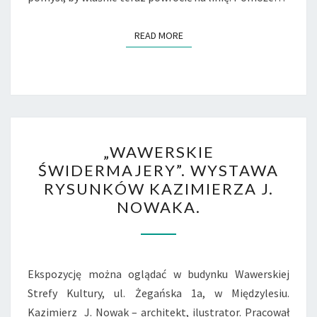
READ MORE
READ MORE
„WAWERSKIE
„WAWERSKIE
ŚWIDERMAJERY”.
ŚWIDERMAJERY”. WYSTAWA
WYSTAWA
RYSUNKÓW KAZIMIERZA J.
RYSUNKÓW
NOWAKA.
KAZIMIERZA
J.
NOWAKA.
Ekspozycję można oglądać w budynku Wawerskiej
Strefy Kultury, ul. Żegańska 1a, w Międzylesiu.
Kazimierz J. Nowak – architekt, ilustrator. Pracował