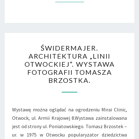
ŚWIDERMAJER.
ŚWIDERMAJER.
ARCHITEKTURA
ARCHITEKTURA „LINII
„LINII
OTWOCKIEJ”. WYSTAWA
OTWOCKIEJ”.
FOTOGRAFII TOMASZA
WYSTAWA
BRZOSTKA.
FOTOGRAFII
TOMASZA
BRZOSTKA.
Wystawę można oglądać na ogrodzeniu Mirai Clinic,
Otwock, ul. Armii Krajowej 8.Wystawa zainstalowana
jest od strony ul. Poniatowskiego. Tomasz Brzostek –
ur. w 1975 w Otwocku popularyzator dziedzictwa