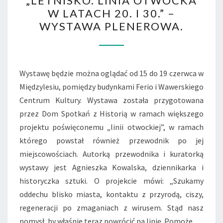
„LETNISKO. LINIA OTWOCKA
LINIA
W LATACH 20. I 30.” –
OTWOCKA
WYSTAWA PLENEROWA.
W
LATACH
20.
I
Wystawę będzie można oglądać od 15 do 19 czerwca w
30.”
Międzylesiu, pomiędzy budynkami Ferio i Wawerskiego
–
Centrum Kultury. Wystawa została przygotowana
WYSTAWA
przez Dom Spotkań z Historią w ramach większego
PLENEROWA.
projektu poświęconemu „linii otwockiej”, w ramach
którego powstał również przewodnik po jej
miejscowościach. Autorką przewodnika i kuratorką
wystawy jest Agnieszka Kowalska, dziennikarka i
historyczka sztuki. O projekcie mówi: „Szukamy
oddechu blisko miasta, kontaktu z przyrodą, ciszy,
regeneracji po zmaganiach z wirusem. Stąd nasz
pomysł, by właśnie teraz powrócić na linię. Pomoże…