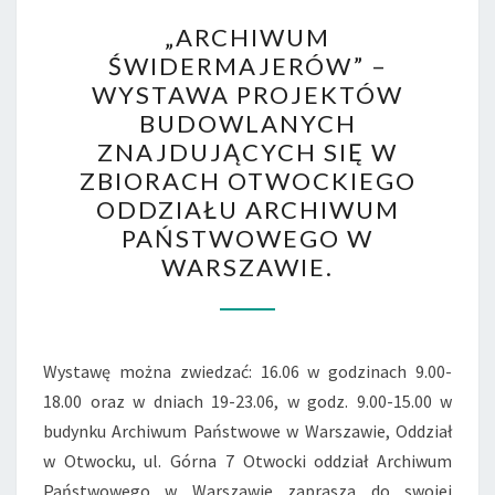
„ARCHIWUM
„ARCHIWUM
ŚWIDERMAJERÓW”
ŚWIDERMAJERÓW” –
–
WYSTAWA PROJEKTÓW
WYSTAWA
BUDOWLANYCH
PROJEKTÓW
ZNAJDUJĄCYCH SIĘ W
BUDOWLANYCH
ZBIORACH OTWOCKIEGO
ZNAJDUJĄCYCH
ODDZIAŁU ARCHIWUM
SIĘ
PAŃSTWOWEGO W
W
WARSZAWIE.
ZBIORACH
OTWOCKIEGO
ODDZIAŁU
Wystawę można zwiedzać: 16.06 w godzinach 9.00-
ARCHIWUM
18.00 oraz w dniach 19-23.06, w godz. 9.00-15.00 w
PAŃSTWOWEGO
budynku Archiwum Państwowe w Warszawie, Oddział
W
w Otwocku, ul. Górna 7 Otwocki oddział Archiwum
WARSZAWIE.
Państwowego w Warszawie zaprasza do swojej