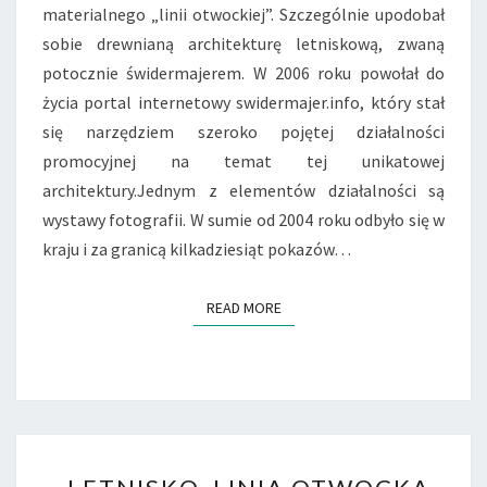
materialnego „linii otwockiej”. Szczególnie upodobał
sobie drewnianą architekturę letniskową, zwaną
potocznie świdermajerem. W 2006 roku powołał do
życia portal internetowy swidermajer.info, który stał
się narzędziem szeroko pojętej działalności
promocyjnej na temat tej unikatowej
architektury.Jednym z elementów działalności są
wystawy fotografii. W sumie od 2004 roku odbyło się w
kraju i za granicą kilkadziesiąt pokazów…
READ MORE
READ MORE
„LETNISKO.