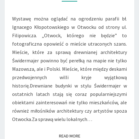
–
WYSTAWA
FOTOGRAFII
Wystawę można oglądać na ogrodzeniu parafii bł.
JAKUBA
Ignacego Kłopotowskiego w Otwocku od strony ul.
ZAJĄCA.
Filipowicza. „Otwock, którego nie będzie” to
fotograficzna opowieść o mieście utraconych szans.
Mieście, które za sprawą drewnianej architektury
Świdermajer powinno być perełką na mapie nie tylko
Mazowsza, ale i Polski. Mieście, które między deskami
przedwojennych willi kryje wyjątkową
historię.Drewniane budynki w stylu Świdermajer w
ostatnich latach stają się coraz popularniejszymi
obiektami zainteresowań nie tylko mieszkańców, ale
również miłośników architektury czy artystów spoza
Otwocka.Za sprawą wielu lokalnych…
READ MORE
READ MORE