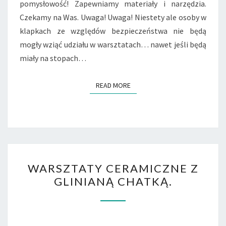
pomysłowość! Zapewniamy materiały i narzędzia.
Czekamy na Was. Uwaga! Uwaga! Niestety ale osoby w
klapkach ze względów bezpieczeństwa nie będą
mogły wziąć udziału w warsztatach… nawet jeśli będą
miały na stopach…
READ MORE
READ MORE
WARSZTATY
WARSZTATY CERAMICZNE Z
CERAMICZNE
GLINIANĄ CHATKĄ.
Z
GLINIANĄ
CHATKĄ.