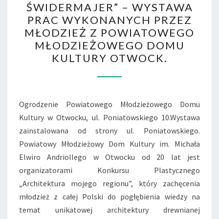
ŚWIDERMAJER” – WYSTAWA
–
PRAC WYKONANYCH PRZEZ
WYSTAWA
MŁODZIEŻ Z POWIATOWEGO
PRAC
MŁODZIEŻOWEGO DOMU
WYKONANYCH
KULTURY OTWOCK.
PRZEZ
MŁODZIEŻ
Z
POWIATOWEGO
Ogrodzenie Powiatowego Młodzieżowego Domu
MŁODZIEŻOWEGO
Kultury w Otwocku, ul. Poniatowskiego 10.Wystawa
DOMU
zainstalowana od strony ul. Poniatowskiego.
KULTURY
Powiatowy Młodzieżowy Dom Kultury im. Michała
OTWOCK.
Elwiro Andriollego w Otwocku od 20 lat jest
organizatorami Konkursu Plastycznego
„Architektura mojego regionu”, który zachęcenia
młodzież z całej Polski do pogłębienia wiedzy na
temat unikatowej architektury drewnianej