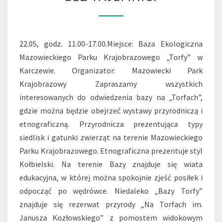
„TORFY”
BEZ
TAJEMNIC.
22.05, godz. 11.00-17.00.Miejsce: Baza Ekologiczna
Mazowieckiego Parku Krajobrazowego „Torfy” w
Karczewie. Organizator: Mazowiecki Park
Krajobrazowy Zapraszamy wszystkich
interesowanych do odwiedzenia bazy na „Torfach”,
gdzie można będzie obejrzeć wystawy przyrodniczą i
etnograficzną. Przyrodnicza prezentująca typy
siedlisk i gatunki zwierząt na terenie Mazowieckiego
Parku Krajobrazowego. Etnograficzna prezentuje styl
Kołbielski. Na terenie Bazy znajduje się wiata
edukacyjna, w której można spokojnie zjeść posiłek i
odpocząć po wędrówce. Niedaleko „Bazy Torfy”
znajduje się rezerwat przyrody „Na Torfach im.
Janusza Kozłowskiego” z pomostem widokowym