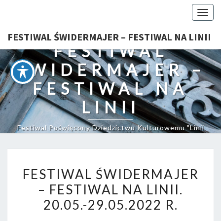
Togg
navig
FESTIWAL ŚWIDERMAJER – FESTIWAL NA LINII
FESTIWAL
ŚWIDERMAJER –
FESTIWAL NA
LINII
Festiwal Poświęcony Dziedzictwu Kulturowemu "Linii
Otwockiej"
FESTIWAL
FESTIWAL ŚWIDERMAJER
ŚWIDERMAJER
– FESTIWAL NA LINII.
–
20.05.-29.05.2022 R.
FESTIWAL
NA