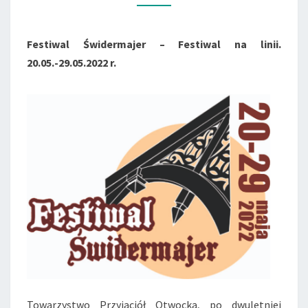
LINII.
20.05.-29.05.2022
Festiwal Świdermajer – Festiwal na linii.
R.
20.05.-29.05.2022 r.
Towarzystwo Przyjaciół Otwocka, po dwuletniej